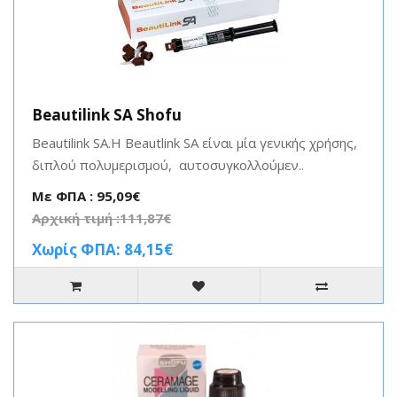
Beautilink SA Shofu
Beautilink SA.Η Beautlink SA είναι μία γενικής χρήσης,
διπλού πολυμερισμού, αυτοσυγκολλούμεν..
Με ΦΠΑ : 95,09€
Αρχική τιμή :111,87€
Χωρίς ΦΠΑ: 84,15€